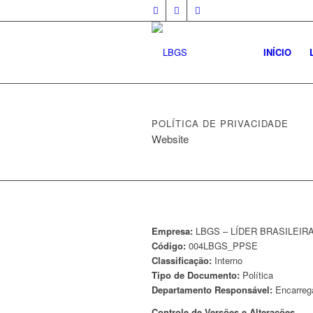
INÍCIO
POLÍTICA DE PRIVACIDADE
Website
Empresa:
LBGS – LÍDER BRASILEIR
Código:
004LBGS_PPSE
Classificação:
Interno
Tipo de Documento:
Política
Departamento Responsável:
Encarrega
Controle de Versões e Alterações