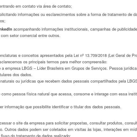
entrando em contato via área de contato;
olicitando informações ou esclarecimentos sobre a forma de tratamento de d
dos;
nkedIn
acompanhando informações institucionais, campanhas de publicidade
com setor comercial entre outros.
claturas e conceitos apresentados pela Lei nº 13.709/2018 (Lei Geral de Pr
sclarecemos os principais termos para melhor compreensão:
 a empresa LBGS – Líder Brasileira em Grupos de Serviços. Pessoa jurídica
itulares dos dados.
aturais ou jurídicas que recebem dados pessoais compartilhados pela LBG
.
 como pessoa física natural que acessa, consome e interage com essa insti
informação que possibilite identificar o titular dos dados pessoais.
essar o site da empresa para solicitar propostas, consultar produtos, consul
ão. Outros dados podem ser coletados em visitas às lojas, interações em míd
fluxo do tratamento de dados realizado: