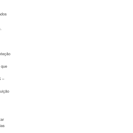
ados
,
oteção
 que
S –
tuição
tar
ias