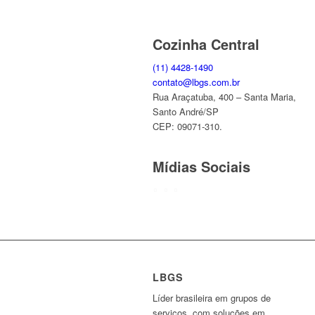
Cozinha Central
(11) 4428-1490
contato@lbgs.com.br
Rua Araçatuba, 400 – Santa Maria,
Santo André/SP
CEP: 09071-310.
Mídias Sociais
LBGS
Líder brasileira em grupos de
serviços, com soluções em