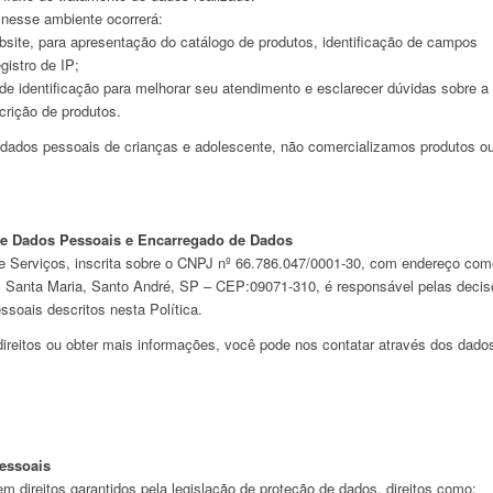
nesse ambiente ocorrerá:
bsite, para apresentação do catálogo de produtos, identificação de campos
istro de IP;
e identificação para melhorar seu atendimento e esclarecer dúvidas sobre a
crição de produtos.
 dados pessoais de crianças e adolescente, não comercializamos produtos o
de Dados Pessoais e Encarregado de Dados
e Serviços, inscrita sobre o CNPJ nº 66.786.047/0001-30, com endereço come
o: Santa Maria, Santo André, SP – CEP:09071-310, é responsável pelas deci
ssoais descritos nesta Política.
direitos ou obter mais informações, você pode nos contatar através dos dado
Pessoais
 direitos garantidos pela legislação de proteção de dados, direitos como: