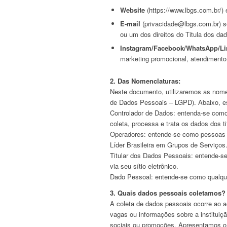
Website
(https://www.lbgs.com.br/) 
E-mail
(privacidade@lbgs.com.br) s
ou um dos direitos do Titula dos da
Instagram/Facebook/WhatsApp/Li
marketing promocional, atendimento 
2. Das Nomenclaturas:
Neste documento, utilizaremos as nomen
de Dados Pessoais – LGPD). Abaixo, e
Controlador de Dados: entenda-se como
coleta, processa e trata os dados dos t
Operadores: entende-se como pessoas n
Líder Brasileira em Grupos de Serviços
Titular dos Dados Pessoais: entende-se
via seu sítio eletrônico.
Dado Pessoal: entende-se como qualquer 
3. Quais dados pessoais coletamos?
A coleta de dados pessoais ocorre ao ac
vagas ou informações sobre a instituiç
sociais ou promoções. Apresentamos o 