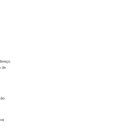
dereço
a de
ção
los