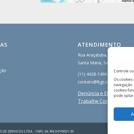
NAS
ATENDIMENTO
Rua Araçatuba, 400
Santa Maria, Santo André/S
ção
Controle os
(11) 4428-1490
Os cookies
contato@lbgs.com.br
navegação. 
cookies fun
Denúncia e Elogio
pode optar 
Trabalhe Conosco
A
S DE SERVICOS LTDA - CNPJ: 66.786.047/0001-30